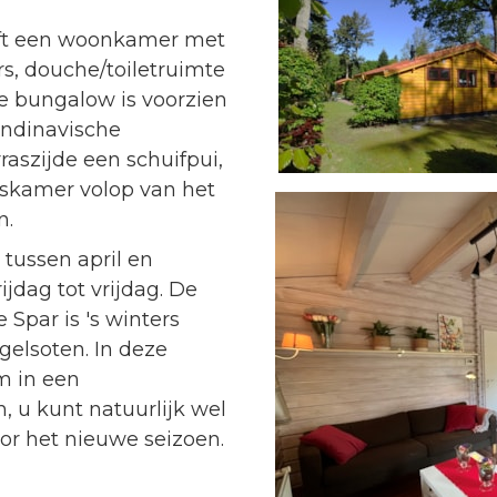
ft een woonkamer met
s, douche/toiletruimte
e bungalow is voorzien
candinavische
aszijde een schuifpui,
iskamer volop van het
n.
tussen april en
ijdag tot vrijdag. De
Spar is 's winters
 gelsoten. In deze
m in een
, u kunt natuurlijk wel
oor het nieuwe seizoen.