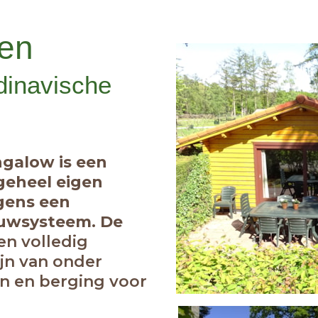
een
dinavische
galow is een
geheel eigen
gens een
uwsysteem. De
n volledig
ijn van onder
en en berging voor