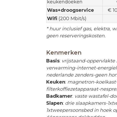
keukendoeken
Was+droogservice
€ 1
Wifi
(200 Mbit/s)
* huur inclusief gas, elektra, w
geen reserveringskosten.
Kenmerken
Basis
:
vrijstaand-oppervlakte 
verwarming-internet-energiela
nederlande zenders-geen ho
Keuken
:
magnetron-koelkast+
filterkoffiezetapparaat-nespr
Badkamer
:
vaste wastafel-do
Slapen
:
drie
slaapkamers-1xtw
1xtweepersoonsbed in hoek o