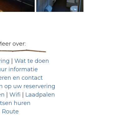
eer over:
ing
|
Wat te doen
ur informatie
eren en contact
 op uw reservering
en
|
Wifi
|
Laadpalen
etsen huren
Route