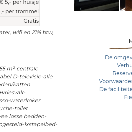
€ 5,- per huisje
0,- per trommel
Gratis
ater, wifi en 21% btw,
M
De omgev
Verhu
55 m²-centrale
Reserv
bel D-televisie-alle
Voorwaarden
nden/katten
De faciliteit
vriesvak-
Fi
esso-waterkoker
uche-toilet
ee losse bedden-
pgesteld-1xstapelbed-