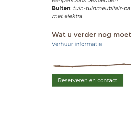
éénpersoons dekbedden
Buiten
:
tuin-tuinmeubilair-pa
met elektra
Wat u verder nog moe
Verhuur informatie
Reserveren en contact