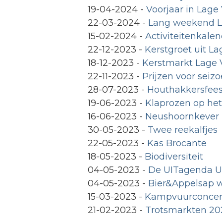
19-04-2024
-
Voorjaar in Lage
22-03-2024
-
Lang weekend L
15-02-2024
-
Activiteitenkale
22-12-2023
-
Kerstgroet uit L
18-12-2023
-
Kerstmarkt Lage 
22-11-2023
-
Prijzen voor seiz
28-07-2023
-
Houthakkersfees
19-06-2023
-
Klaprozen op het
16-06-2023
-
Neushoornkever
30-05-2023
-
Twee reekalfjes
22-05-2023
-
Kas Brocante
18-05-2023
-
Biodiversiteit
04-05-2023
-
De UITagenda Ut
04-05-2023
-
Bier&Appelsap w
15-03-2023
-
Kampvuurconcerte
21-02-2023
-
Trotsmarkten 20