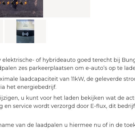
 elektrische- of hybrideauto goed terecht bij Bu
palen zes parkeerplaatsen om e-auto’s op te lade
male laadcapaciteit van 11kW, de geleverde str
a het energiebedrijf.
igen, u kunt voor het laden bekijken wat de actu
 en service wordt verzorgd door E-flux, dit bedrij
ame van de laadpalen u hiermee nu of in de toeko