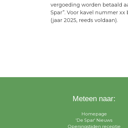
vergoeding worden betaald 
Spar”. Voor kavel nummer xx b
(jaar 2025, reeds voldaan).
Meteen naar:
Homepage
'De Spar' Nieuws
Openingstijden receptie