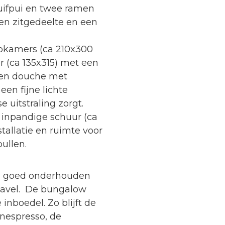
ifpui en twee ramen
 een zitgedeelte en een
pkamers (ca 210x300
 (ca 135x315) met een
 een douche met
en fijne lichte
e uitstraling zorgt.
 inpandige schuur (ca
stallatie en ruimte voor
pullen.
l, goed onderhouden
kavel. De bungalow
inboedel. Zo blijft de
nespresso, de