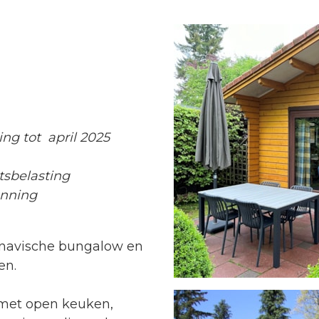
ing tot april 2025
tsbelasting
unning
inavische bungalow en
en.
 met open keuken,