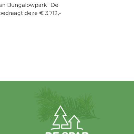
aan Bungalowpark ”De
edraagt deze € 3.712,-