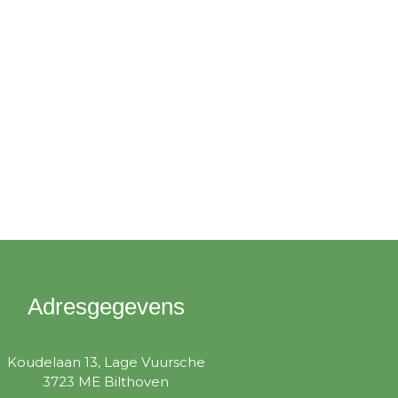
Adresgegevens
Koudelaan 13, Lage Vuursche
3723 ME Bilthoven