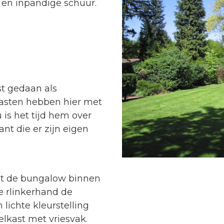
en inpandige schuur.
st gedaan als
gasten hebben hier met
 is het tijd hem over
nt die er zijn eigen
omt de bungalow binnen
 rlinkerhand de
lichte kleurstelling
lkast met vriesvak.